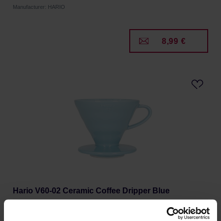
Manufacturer: HARIO
8,99 €
Hario V60-02 Ceramic Coffee Dripper Blue