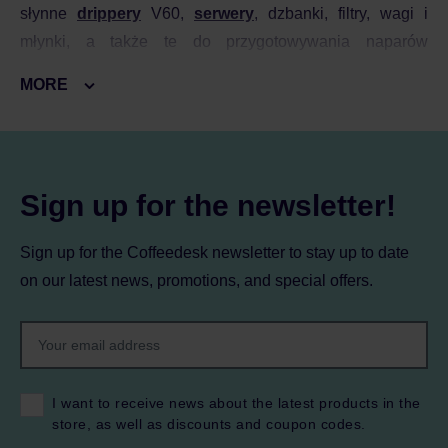
słynne
drippery
V60,
serwery
, dzbanki, filtry, wagi i
młynki, a także te do przygotowywania naparów
herbacianych. Obecnie produkty Hario są używane na
MORE
całym świecie przez topowych baristów, jak i domowych
użytkowników, a w branży kawowej sama marka należy
do ścisłej czołówki brandów słynących z jakości,
funkcjonalności i dobrego designu.
Sign up for the newsletter!
Coffeedesk od 2014 r. jest oficjalnym dystrybutorem marki
Sign up for the Coffeedesk newsletter to stay up to date
Hario w Polsce. W naszej kolekcji znajdziecie najnowsze
on our latest news, promotions, and special offers.
akcesoria i sprzęt do parzenia herbaty oraz niezbędne
dodatki, dzięki którym parzenie kawy i herbaty będzie dla
was przyjemnym i satysfakcjonującym rytuałem.
V60 od Hario: kultowe
I want to receive news about the latest products in the
drippery szklane i
store, as well as discounts and coupon codes.