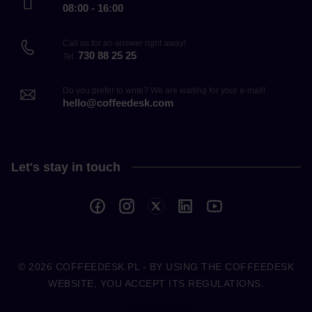
08:00 - 16:00
600 ml, a 03 – znacznie większe ilości naparu dla wielu
osób. V60 różnią się również ze względu na materiał
Call us for an answer right away!
730 88 25 25
wykonania. W kolekcji Hario znajdziemy drippery V60
Tel.
plastikowe, szklane, ceramiczne lub miedziane. Sama
Do you prefer to write? We are waiting for your e-mail!
funkcja zaparzacza pozostaje bez zmian, tu największym
hello@coffeedesk.com
atutem jest kwestia użytkowa. Plastikowy dripper jest
lekki i poręczny w podróży, a szklany bądź ceramiczny
idealnie nadaje się do parzenia w domowym zaciszu,
Let's stay in touch
zdobiąc przy okazji półkę kuchenną, kiedy jest
nieużywany.
Młynki Hario: flagowy
Skerton Plus, Mini Mill i
© 2026
COFFEEDESK.PL
- BY USING THE COFFEEDESK
inne
WEBSITE, YOU ACCEPT ITS REGULATIONS.
Dobry młynek do kawy do podstawa wyposażenia
COFFEEDESK.PL