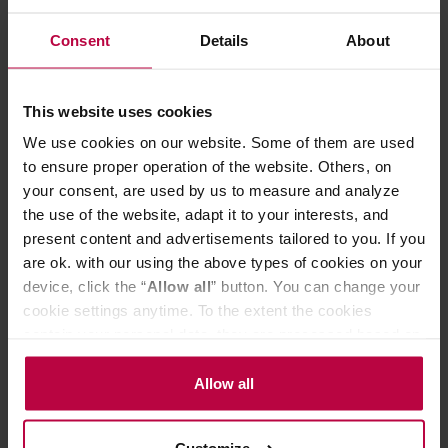
Manufacturer: HARIO
Consent
Details
About
45,99 €
This website uses cookies
We use cookies on our website. Some of them are used
to ensure proper operation of the website. Others, on
your consent, are used by us to measure and analyze
the use of the website, adapt it to your interests, and
present content and advertisements tailored to you. If you
are ok. with our using the above types of cookies on your
device, click the “
Allow all
” button. You can change your
cookie settings anytime. To the extent the cookies
contain your personal data, they are processed based on
the controller’s (namely, ALL GOOD S.A., ul.
Hario V60-02 Ceramic Coffee Dripper Indigo Blue
Mazowiecka 24I/U9, 78-100 Kołobrzeg) or third parties’
Allow all
legitimate interests which are to ensure a high quality of
services provided via our website and marketing
Manufacturer: HARIO